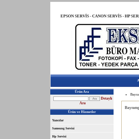
EPSON SERVİS - CANON SERVİS - HP S
BAYRAMPAŞA YAZICI SERVİS - BAYRAMPAŞ
A
Ürün Ara
Bayra
Detaylı
Ara
Bayramp
Ürün ve Hizmetler
Yazıcılar
Samsung Servisi
Hp Servisi