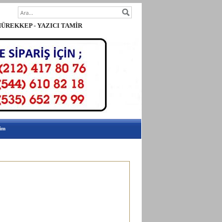
 - TONER - MÜREKKEP - YAZICI TAMİR
ERVİSİ
şim