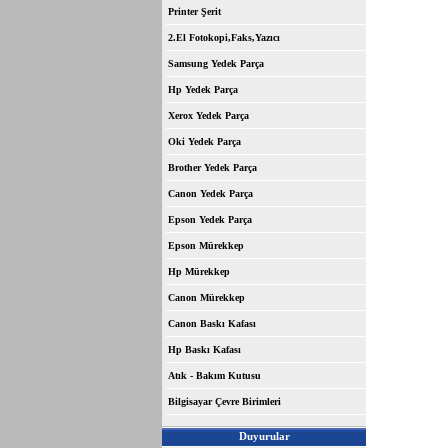
Printer Şerit
2.El Fotokopi,Faks,Yazıcı
Samsung Yedek Parça
Hp Yedek Parça
Xerox Yedek Parça
Oki Yedek Parça
Brother Yedek Parça
Canon Yedek Parça
Epson Yedek Parça
Epson Mürekkep
Hp Mürekkep
Canon Mürekkep
Canon Baskı Kafası
Hp Baskı Kafası
Atık - Bakım Kutusu
Bilgisayar Çevre Birimleri
Duyurular