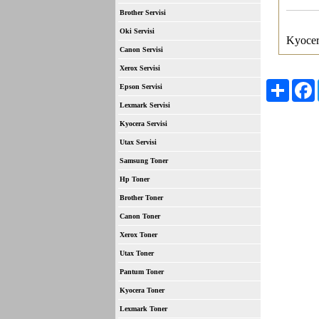
Brother Servisi
Oki Servisi
Kyocer
Canon Servisi
Xerox Servisi
Paylaş
F
Epson Servisi
Lexmark Servisi
Kyocera Servisi
Utax Servisi
Samsung Toner
Hp Toner
Brother Toner
Canon Toner
Xerox Toner
Utax Toner
Pantum Toner
Kyocera Toner
Lexmark Toner