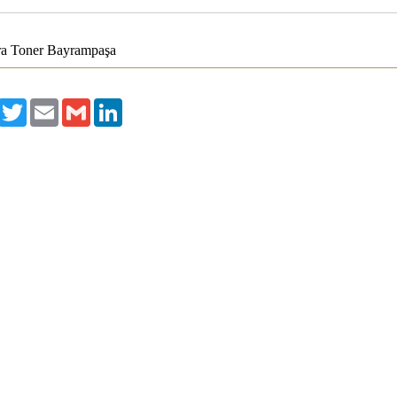
a Toner
Bayrampaşa
acebook
Twitter
Email
Gmail
LinkedIn