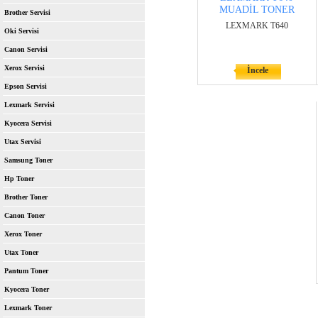
MUADİL TONER
Brother Servisi
LEXMARK T640
Oki Servisi
Canon Servisi
Xerox Servisi
İncele
Epson Servisi
Lexmark Servisi
Kyocera Servisi
Utax Servisi
Samsung Toner
Hp Toner
Brother Toner
Canon Toner
Xerox Toner
Utax Toner
Pantum Toner
Kyocera Toner
Lexmark Toner