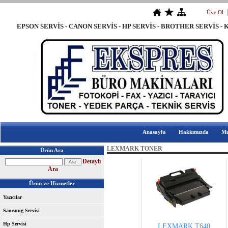
Üye Ol
EPSON SERVİS - CANON SERVİS - HP SERVİS - BROTHER SER
BAYRAMPAŞA YAZICI SERVİS - BAYRAMPAŞA EPSON SERVİSİ - BAYR
Anasayfa
Hakkımızda
Mu
LEXMARK TONER
Ürün Ara
Detaylı
Ara
Ürün ve Hizmetler
Yazıcılar
Samsung Servisi
Hp Servisi
LEXMARK T640