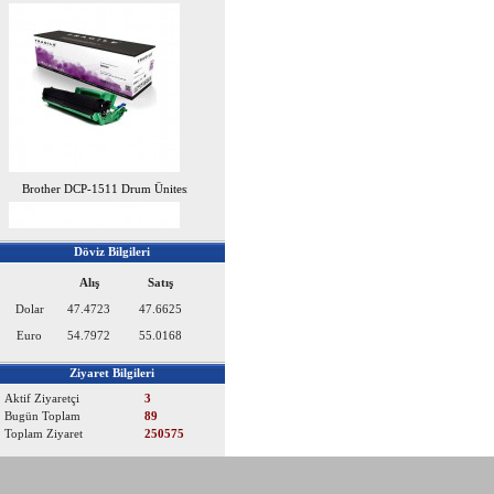
Brother DCP-1511 Drum Ünitesi
Döviz Bilgileri
Alış
Satış
Dolar
47.4723
47.6625
Euro
54.7972
55.0168
Ziyaret Bilgileri
Aktif Ziyaretçi
3
Brother HL-1111 Drum Ünitesi
Bugün Toplam
89
Toplam Ziyaret
250575