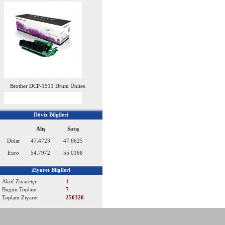
Brother DCP-1511 Drum Ünitesi
Döviz Bilgileri
Alış
Satış
Dolar
47.4723
47.6625
Euro
54.7972
55.0168
Ziyaret Bilgileri
Aktif Ziyaretçi
1
Brother HL-1111 Drum Ünitesi
Bugün Toplam
7
Toplam Ziyaret
250320