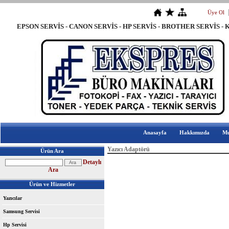
Üye Ol
EPSON SERVİS - CANON SERVİS - HP SERVİS - BROTHER SER
BAYRAMPAŞA YAZICI SERVİS - BAYRAMPAŞA EPSON SERVİSİ - BAYR
Anasayfa
Hakkımızda
Mu
Yazıcı Adaptörü
Ürün Ara
Detaylı
Ara
Ürün ve Hizmetler
Yazıcılar
Samsung Servisi
Hp Servisi